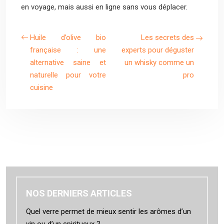
en voyage, mais aussi en ligne sans vous déplacer.
Huile d’olive bio
Les secrets des
française : une
experts pour déguster
alternative saine et
un whisky comme un
naturelle pour votre
pro
cuisine
NOS DERNIERS ARTICLES
Quel verre permet de mieux sentir les arômes d’un